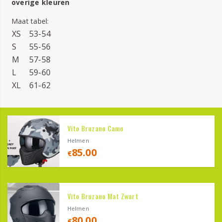
overige kleuren
Maat tabel:
XS
53-54
S
55-56
M
57-58
L
59-60
XL
61-62
Vito Bruzano Camo
Helmen
85.00
€
Vito Bruzano Mat Zwart
Helmen
80.00
€