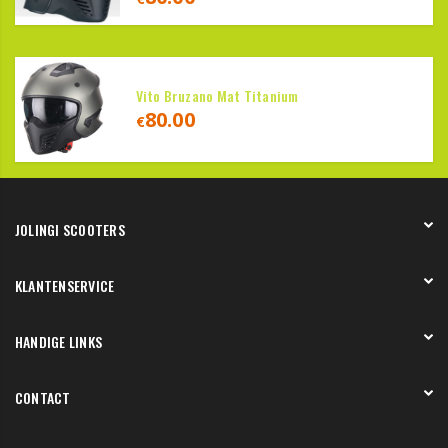
Vito Bruzano Mat Titanium
80.00
€
JOLINGI SCOOTERS
Over ons
KLANTENSERVICE
Onze showroom
Werken bij
Betaling
HANDIGE LINKS
Verzending en bezorging
Retourneren en service
Onze showroom
CONTACT
Bedenktermijn
Werkplaats
Werken bij
Ringbaan Oost 112