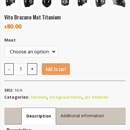
Vito Bruzano Mat Titanium
80.00
€
Maat
Vito Bruzano Mat Titanium quantity
-
+
Add to cart
SKU:
N/A
Categories:
Helmen
,
Integraal Helm
,
Jet Helmen
Additional information
Description