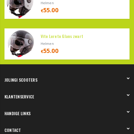
Helmen
55.00
€
Vito Loreto Glans zwart
Helmen
55.00
€
JOLINGI SCOOTERS
Over ons
KLANTENSERVICE
Onze showroom
Werken bij
Betaling
HANDIGE LINKS
Verzending en bezorging
Retourneren en service
Onze showroom
CONTACT
Bedenktermijn
Werkplaats