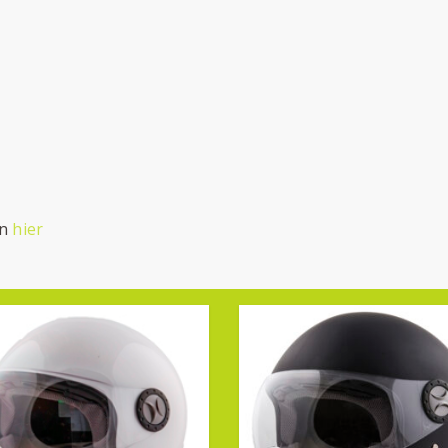
en
hier