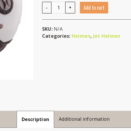
Vito Loreto Glans Wit quantity
-
+
Add to cart
SKU:
N/A
Categories:
Helmen
,
Jet Helmen
Additional information
Description