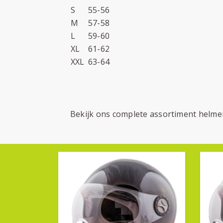
S
55-56
M
57-58
L
59-60
XL
61-62
XXL
63-64
Bekijk ons complete assortiment helm