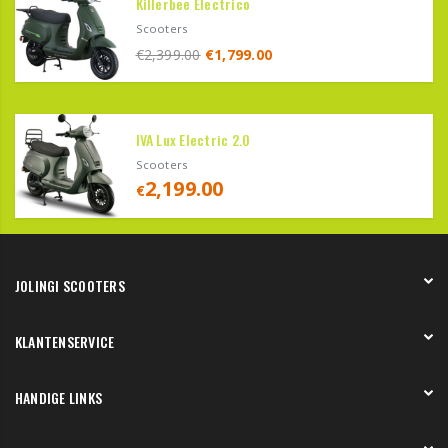
Killerbee Electrico
Scooters
€
2,399.00
€
1,799.00
IVA Lux Electric 2.0
Scooters
2,199.00
€
JOLINGI SCOOTERS
Over ons
KLANTENSERVICE
Onze showroom
Werken bij
Betaling
HANDIGE LINKS
Verzending en bezorging
Retourneren en service
Onze showroom