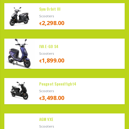
Sym Orbit III
Scooters
2,298.00
€
IVA E-GO S4
Scooters
1,899.00
€
Peugeot Speedfight4
Scooters
3,498.00
€
AGM VXE
Scooters