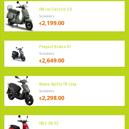
IVA Lux Electric 2.0
Scooters
2,199.00
€
Peugeot Kisbee GT
Scooters
2,649.00
€
Kymco Agility FR Lang
Scooters
2,298.00
€
IVA E-GO S3