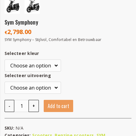
Sym Symphony
2,798.00
€
SYM Symphony – Stijlvol, Comfortabel en Betrouwbaar
Selecteer kleur
Selecteer uitvoering
Sym Symphony quantity
-
+
Add to cart
SKU:
N/A
Categories:
Scooters
,
Benzine scooters
,
SYM