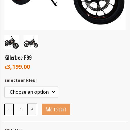
Killerbee F99
3,199.00
€
Selecteer kleur
Killerbee F99 quantity
-
+
Add to cart