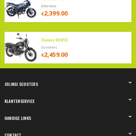
Killerbee
2,399.00
€
Hanway RAW50
Scooters
2,459.00
€
JOLINGI SCOOTERS
Over ons
KLANTENSERVICE
Onze showroom
Werken bij
Betaling
HANDIGE LINKS
Verzending en bezorging
Retourneren en service
Onze showroom
CONTACT
Bedenktermijn