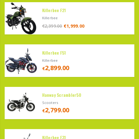
Killerbee F21
Killerbee
€
2,399.00
€
1,999.00
Killerbee F51
Killerbee
2,899.00
€
Hanway Scrambler50
Scooters
2,799.00
€
Killerbee F31